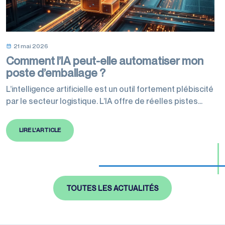
21 mai 2026
Comment l’IA peut-elle automatiser mon
poste d’emballage ?
L’intelligence artificielle est un outil fortement plébiscité
par le secteur logistique. L’IA offre de réelles pistes
d’amélioration, d’automatisation et d’optimisation de
certains postes. Dans cet article de blog, Rubafilm se
LIRE L'ARTICLE
focalise sur celui concernant l’emballage. Les nouvelles
technologies permettent d’améliorer les processus, le
contrôle qualité et le remplissage optimal de cartons.
Voici cinq points clés…
TOUTES LES ACTUALITÉS