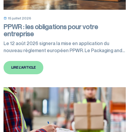
15 juillet 2026
PPWR : les obligations pour votre
entreprise
Le 12 août 2026 signera la mise en application du
nouveau règlement européen PPWR. Le Packaging and
Packaging Waste Regulation harmonise les règles en
matière d’emballages au niveau européen afin de
LIRE L'ARTICLE
réduire radicalement l’impact environnemental du
continent à l’horizon 2050. Cette réglementation va
affecter toutes les entreprises de l’Union européenne
en lien avec l’emballage, quelles…