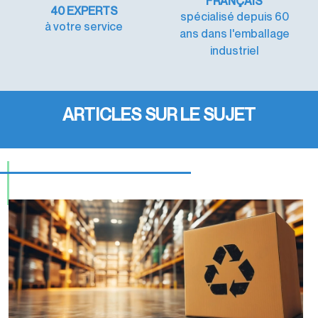
FRANÇAIS
40
EXPERTS
spécialisé depuis 60
à votre service
ans dans l'emballage
industriel
ARTICLES SUR LE SUJET