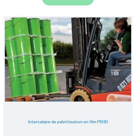
palettisation
Machines
d'emballage
Films de
conditionnement
Intercalaire de palettisation en film PEHD