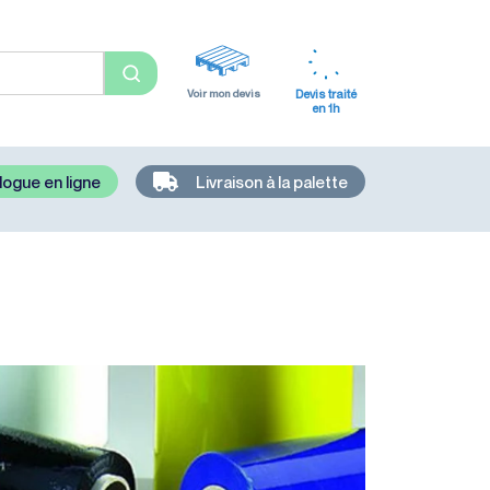
Voir mon devis
Devis traité
en 1h
logue en ligne
Livraison à la palette