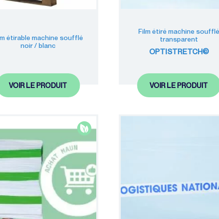
Film étiré machine souffl
lm étirable machine soufflé
transparent
noir / blanc
OPTISTRETCH©
VOIR LE PRODUIT
VOIR LE PRODUIT