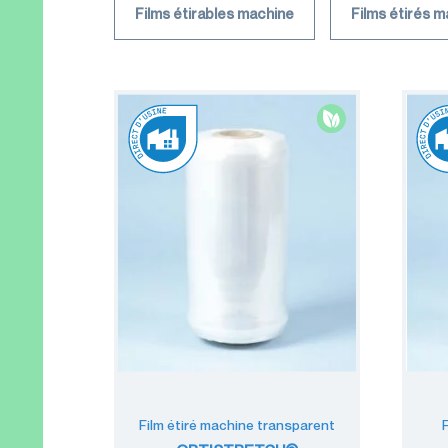
Films étirables machine
Films étirés 
Accessoires
palettisation
Machines
d'emballage
Films de
conditionnement
Film étiré machine transparent