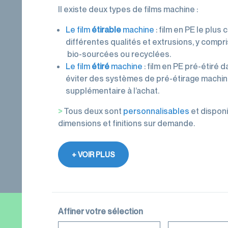
et
neutres
palettes
Il existe deux types de films machine :
Films
Protections
étirés
Cercleuses
gaufrés
Rubans
palettes
manuels
Le film
étirable
machine
: film en PE le plu
transports
différentes qualités et extrusions, y compri
Filmeuses
Films
imprimés
bio-sourcées ou recyclées.
manuelles
étirables
Le film
étiré
machine
: film en PE pré-étiré
Rubans
et
et
Rubans
éviter des systèmes de pré-étirage machin
adhésifs
dévidoirs
étirés
adhésifs
supplémentaire à l’achat.
pour
machine
Gestion
machine
>
Tous deux sont
personnalisables
et dispon
des
Films
dimensions et finitions sur demande.
Dévidoirs
déchets
perforés
rubans
Films
adhésifs
+ VOIR PLUS
de
Cerclage
protection,
housses,
coiffes
Affiner votre sélection