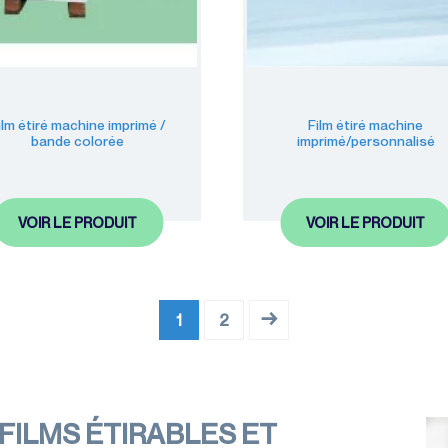
ilm étiré machine imprimé /
Film étiré machine
bande colorée
imprimé/personnalisé
VOIR LE PRODUIT
VOIR LE PRODUIT
→
1
2
 FILMS ÉTIRABLES ET