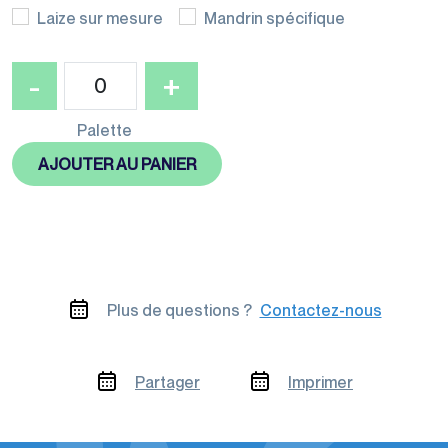
Laize sur mesure
Mandrin spécifique
Gamme éco-
responsable
quantité
-
+
de
Film
Palette
étirable
AJOUTER AU PANIER
machine
imprimé
"Bande
de
garantie"
Plus de questions ?
Contactez-nous
Partager
Imprimer