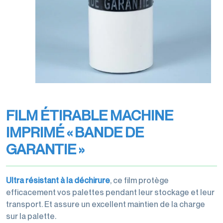
transports
Filmeuses
Films
imprimés
manuelles
étirables
Rubans
et
et
Rubans
adhésifs
dévidoirs
étirés
adhésifs
pour
machine
Gestion
machine
des
Films
Dévidoirs
déchets
perforés
rubans
FILM ÉTIRABLE MACHINE
Films
adhésifs
de
IMPRIMÉ « BANDE DE
Cerclage
protection,
GARANTIE »
housses,
coiffes
Ultra résistant à la déchirure
, ce film protège
efficacement vos palettes pendant leur stockage et leur
transport. Et assure un excellent maintien de la charge
Accessoires
sur la palette.