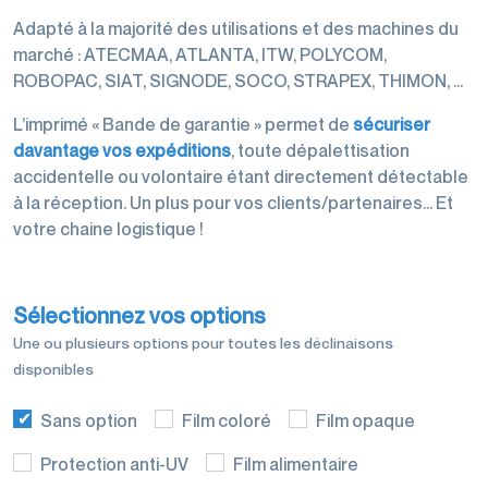
palettisation
Adapté à la majorité des utilisations et des machines du
marché : ATECMAA, ATLANTA, ITW, POLYCOM,
ROBOPAC, SIAT, SIGNODE, SOCO, STRAPEX, THIMON, …
L’imprimé « Bande de garantie » permet de
sécuriser
davantage vos expéditions
, toute dépalettisation
Machines
accidentelle ou volontaire étant directement détectable
d'emballage
à la réception. Un plus pour vos clients/partenaires… Et
votre chaine logistique !
Sélectionnez vos options
Films de
Une ou plusieurs options pour toutes les déclinaisons
conditionnement
disponibles
Sans option
Film coloré
Film opaque
Protection anti-UV
Film alimentaire