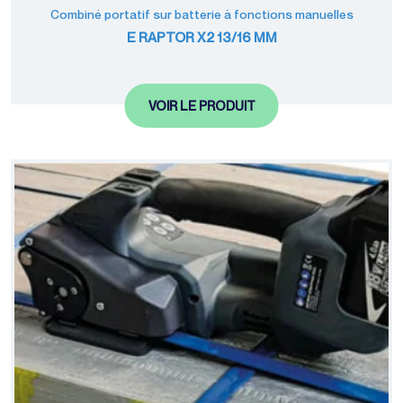
palettisation
Combiné portatif sur batterie à fonctions manuelles
E RAPTOR X2 13/16 MM
VOIR LE PRODUIT
Machines
d'emballage
Films de
conditionnement