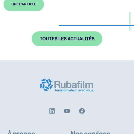
certains postes. Dans cet article de blog, Rubafilm se
LIRE L'ARTICLE
focalise sur celui concernant l’emballage. Les nouvelles
technologies permettent d’améliorer les processus, le
contrôle qualité et le remplissage optimal de cartons.
Voici cinq points clés…
TOUTES LES ACTUALITÉS
À propos
Nos services