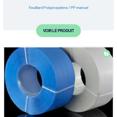
palettisation
Feuillard Polypropylène / PP manuel
VOIR LE PRODUIT
Machines
d'emballage
Films de
conditionnement