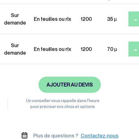
Gamme éco-
Sur
-
responsable
En feuilles ou rlx
1200
35 µ
demande
Sur
-
En feuilles ou rlx
1200
70 µ
demande
AJOUTER AU DEVIS
Un conseiller vous rappelle dans l'heure
pour préciser vos choix et options
Plus de questions ?
Contactez-nous