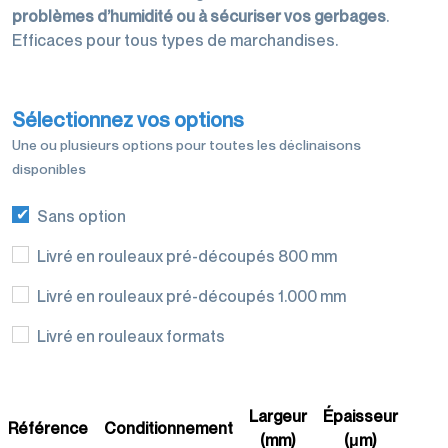
palettisation
problèmes d’humidité ou à sécuriser vos gerbages
.
Efficaces pour tous types de marchandises.
Sélectionnez vos options
Une ou plusieurs options pour toutes les déclinaisons
Machines
disponibles
d'emballage
Sans option
Livré en rouleaux pré-découpés 800 mm
Livré en rouleaux pré-découpés 1.000 mm
Films de
Livré en rouleaux formats
conditionnement
Largeur
Épaisseur
Référence
Conditionnement
(mm)
(μm)