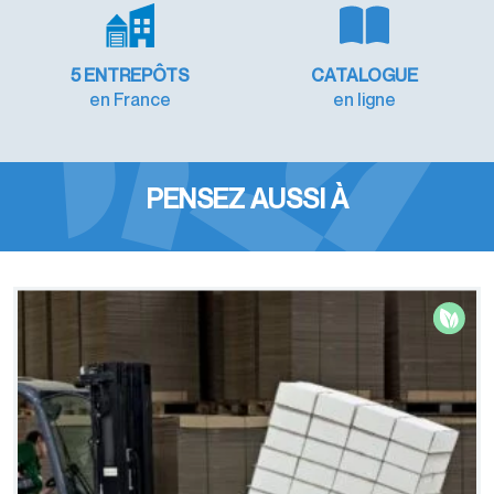
5 ENTREPÔTS
CATALOGUE
en France
en ligne
PENSEZ AUSSI À