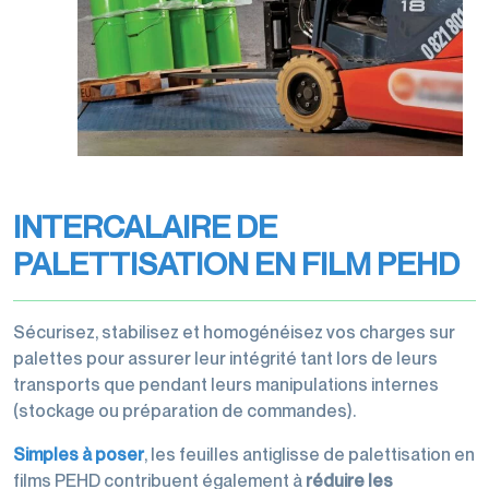
transports
Filmeuses
Films
imprimés
manuelles
étirables
Rubans
et
et
Rubans
adhésifs
dévidoirs
étirés
adhésifs
pour
machine
Gestion
machine
des
Films
Dévidoirs
déchets
perforés
INTERCALAIRE DE
rubans
Films
adhésifs
PALETTISATION EN FILM PEHD
de
Cerclage
protection,
Sécurisez, stabilisez et homogénéisez vos charges sur
housses,
palettes pour assurer leur intégrité tant lors de leurs
coiffes
transports que pendant leurs manipulations internes
(stockage ou préparation de commandes).
Simples à poser
, les feuilles antiglisse de palettisation en
Accessoires
films PEHD contribuent également à
réduire les