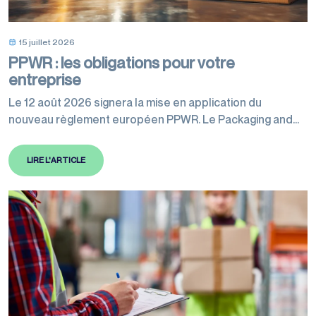
15 juillet 2026
PPWR : les obligations pour votre
entreprise
Le 12 août 2026 signera la mise en application du
nouveau règlement européen PPWR. Le Packaging and
Packaging Waste Regulation harmonise les règles en
matière d’emballages au niveau européen afin de réduire
LIRE L'ARTICLE
radicalement l’impact environnemental du continent à
l’horizon 2050. Cette réglementation va affecter toutes
les entreprises de l’Union européenne en lien avec
l’emballage, quelles…