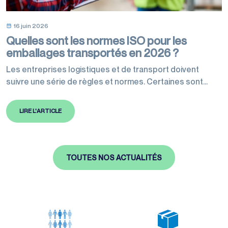
16 juin 2026
Quelles sont les normes ISO pour les
emballages transportés en 2026 ?
Les entreprises logistiques et de transport doivent
suivre une série de règles et normes. Certaines sont
légales et d’autres fortement recommandées pour
garantir des exigences de qualité. Les normes ISO
LIRE L'ARTICLE
définissent les meilleures pratiques à suivre et sont
reconnues mondialement. Des normes ont été révisées
en 2026 concernant les emballages et leur transport.
Celles-ci encadrent…
TOUTES NOS ACTUALITÉS