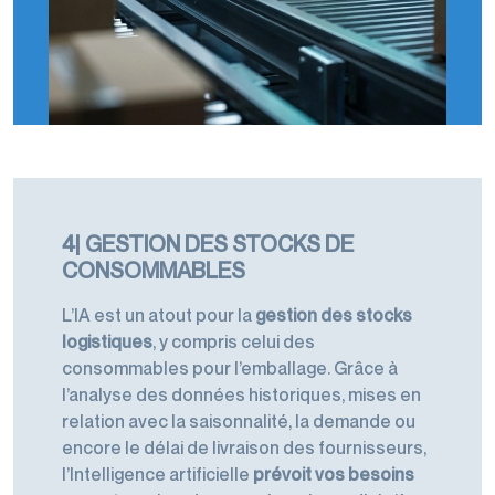
4| GESTION DES STOCKS DE
CONSOMMABLES
L’IA est un atout pour la
gestion des stocks
logistiques
, y compris celui des
consommables pour l’emballage. Grâce à
l’analyse des données historiques, mises en
relation avec la saisonnalité, la demande ou
encore le délai de livraison des fournisseurs,
l’Intelligence artificielle
prévoit vos besoins