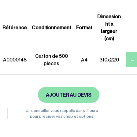
Gamme éco-
Dimension
responsable
ht x
Référence
Conditionnement
Format
largeur
(cm)
Carton de 500
-
A0000148
A4
310x220
pièces
AJOUTER AU DEVIS
Un conseiller vous rappelle dans l'heure
pour préciser vos choix et options