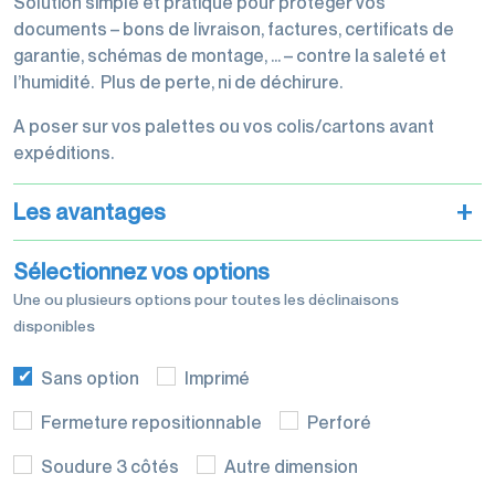
Solution simple et pratique pour protéger vos
palettisation
documents – bons de livraison, factures, certificats de
garantie, schémas de montage, … – contre la saleté et
l’humidité. Plus de perte, ni de déchirure.
A poser sur vos palettes ou vos colis/cartons avant
expéditions.
Machines
d'emballage
+
Les avantages
Sélectionnez vos options
Une ou plusieurs options pour toutes les déclinaisons
disponibles
Films de
conditionnement
Sans option
Imprimé
Fermeture repositionnable
Perforé
Soudure 3 côtés
Autre dimension