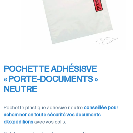
transports
Filmeuses
Films
imprimés
manuelles
étirables
Rubans
et
et
Rubans
adhésifs
dévidoirs
étirés
adhésifs
pour
machine
Gestion
machine
des
Films
Dévidoirs
déchets
perforés
rubans
POCHETTE ADHÉSISVE
Films
adhésifs
de
« PORTE-DOCUMENTS »
Cerclage
protection,
NEUTRE
housses,
coiffes
Pochette plastique adhésive neutre
conseillée pour
acheminer en toute sécurité vos documents
d’expéditions
avec vos colis.
Accessoires