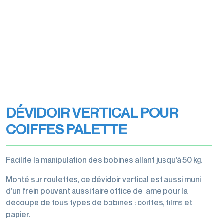
transports
Filmeuses
Films
imprimés
manuelles
étirables
Rubans
et
et
Rubans
adhésifs
dévidoirs
étirés
adhésifs
pour
machine
Gestion
machine
des
Films
Dévidoirs
déchets
perforés
rubans
DÉVIDOIR VERTICAL POUR
Films
adhésifs
de
COIFFES PALETTE
Cerclage
protection,
housses,
Facilite la manipulation des bobines allant jusqu’à 50 kg.
coiffes
Monté sur roulettes, ce dévidoir vertical est aussi muni
d’un frein pouvant aussi faire office de lame pour la
découpe de tous types de bobines : coiffes, films et
Accessoires
papier.