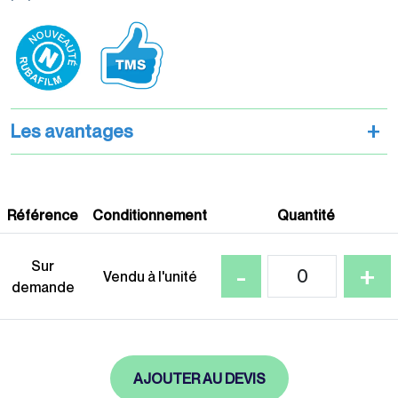
palettisation
+
Les avantages
Machines
d'emballage
Référence
Conditionnement
Quantité
quantité
Sur
-
+
Vendu à l'unité
Films de
de
demande
conditionnement
Dévidoir
vertical
pour
coiffes
AJOUTER AU DEVIS
palette