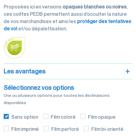
palettisation
Proposées ici en
versions
opaques
blanches ou noires
,
ces coiffes PEDB permettent aussi d’occulter la nature
de vos marchandises et ainsi les
protéger des tentatives
de vol
et/ou dépalettisation.
Machines
d'emballage
+
Les avantages
Sélectionnez vos options
Films de
Une ou plusieurs options pour toutes les déclinaisons
conditionnement
disponibles
Sans option
Film coloré
Film opaque
Film imprimé
Film perforé
Film bi-orienté