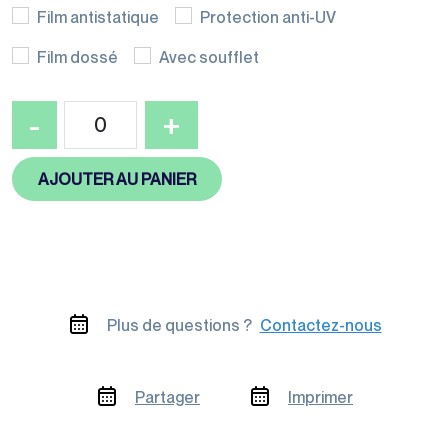
Film antistatique
Protection anti-UV
Gamme éco-
responsable
Film dossé
Avec soufflet
quantité
-
+
de
Coiffes
AJOUTER AU PANIER
PEBD
opaque
Plus de questions ?
Contactez-nous
Partager
Imprimer