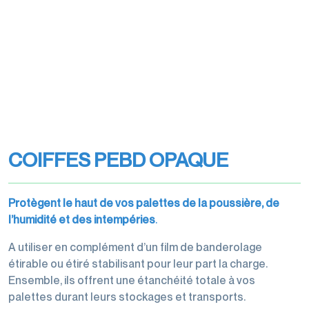
transports
Filmeuses
Films
imprimés
manuelles
étirables
Rubans
et
et
Rubans
adhésifs
dévidoirs
étirés
adhésifs
pour
machine
Gestion
machine
des
Films
Dévidoirs
déchets
perforés
rubans
COIFFES PEBD OPAQUE
Films
adhésifs
de
Cerclage
protection,
Protègent le haut de vos palettes de la poussière, de
housses,
l’humidité et des intempéries
.
coiffes
A utiliser en complément d’un film de banderolage
étirable ou étiré stabilisant pour leur part la charge.
Ensemble, ils offrent une étanchéité totale à vos
Accessoires
palettes durant leurs stockages et transports.