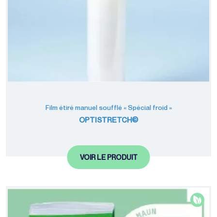
Film étiré manuel soufflé « Spécial froid »
OPTISTRETCH©
VOIR LE PRODUIT