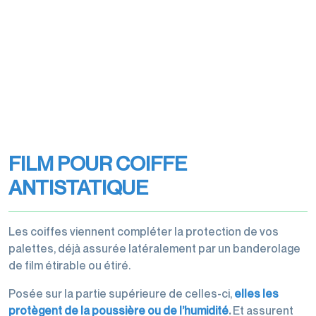
transports
Filmeuses
Films
imprimés
manuelles
étirables
Rubans
et
et
Rubans
adhésifs
dévidoirs
étirés
adhésifs
pour
machine
Gestion
machine
des
Films
Dévidoirs
déchets
perforés
rubans
FILM POUR COIFFE
Films
adhésifs
de
ANTISTATIQUE
Cerclage
protection,
housses,
Les coiffes viennent compléter la protection de vos
coiffes
palettes, déjà assurée latéralement par un banderolage
de film étirable ou étiré.
Posée sur la partie supérieure de celles-ci,
elles les
Accessoires
protègent de la poussière ou de l’humidité
.
Et assurent