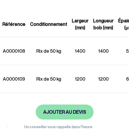
Gamme éco-
responsable
Largeur
Longueur
Épai
Référence
Conditionnement
(mm)
bob (mm)
(μ
A0000108
Rlx de 50 kg
1400
1400
5
A0000109
Rlx de 50 kg
1200
1200
6
AJOUTER AU DEVIS
Un conseiller vous rappelle dans l'heure