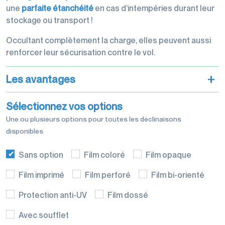
palettisation
une
parfaite étanchéité
en cas d’intempéries durant leur
stockage ou transport !
Occultant complètement la charge, elles peuvent aussi
renforcer leur sécurisation contre le vol.
Machines
+
Les avantages
d'emballage
Sélectionnez vos options
Une ou plusieurs options pour toutes les déclinaisons
disponibles
Sans option
Film coloré
Film opaque
Films de
conditionnement
Film imprimé
Film perforé
Film bi-orienté
Protection anti-UV
Film dossé
Avec soufflet