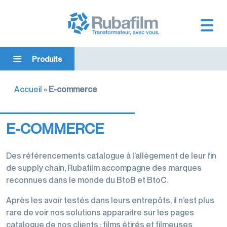
Produits
FILMS
FILMS
RUBANS
CERCLAGE
ACCESSOIRES
MACHINES
Accueil
»
E-commerce
TECHNIQUES
PALETTES
ADHÉSIFS
PALETTISATION
D'EMBALLAGE
Voir
Films
les
Voir
Voir
Voir
Voir
Voir
produits
techniques
les
les
les
les
les
E-COMMERCE
Cerclage
produits
produits
produits
produits
produits
Films
Films
Rubans
Accessoires
Machines
Feuillards
techniques
palettes
adhésifs
palettisation
d'emballage
Des référencements catalogue à l’allègement de leur fin
de supply chain, Rubafilm accompagne des marques
Accessoires
Films
Films
Rubans
Intercalaires
Banderoleuses
reconnues dans le monde du BtoB et BtoC.
de
transformés
étirables
transports
palettes
Films
cerclage
et
neutres
Après les avoir testés dans leurs entrepôts, il n’est plus
palettes
Films
Protections
étirés
rare de voir nos solutions apparaitre sur les pages
Cercleuses
gaufrés
Rubans
palettes
manuels
catalogue de nos clients : films étirés et filmeuses