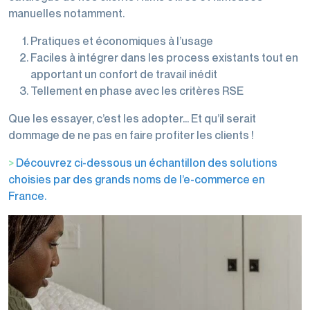
transports
manuelles notamment.
Filmeuses
Films
imprimés
manuelles
étirables
Pratiques et économiques à l’usage
Rubans
et
et
Faciles à intégrer dans les process existants tout en
Rubans
adhésifs
dévidoirs
étirés
apportant un confort de travail inédit
adhésifs
pour
machine
Tellement en phase avec les critères RSE
Gestion
machine
des
Films
Que les essayer, c’est les adopter… Et qu’il serait
Dévidoirs
déchets
perforés
dommage de ne pas en faire profiter les clients !
rubans
Films
adhésifs
>
Découvrez ci-dessous un échantillon des solutions
de
choisies par des grands noms de l’e-commerce en
Cerclage
protection,
France.
housses,
coiffes
Accessoires