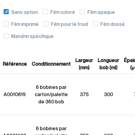
Gamme éco-
Sans option
Film coloré
Film opaque
responsable
Film imprimé
Film pour le froid
Film dossé
Mandrin spécifique
Largeur
Longueur
Épai
Référence
Conditionnement
(mm)
bob (ml)
(
6 bobines par
A0010819
carton/palette
375
300
de 360 bob
6 bobines par