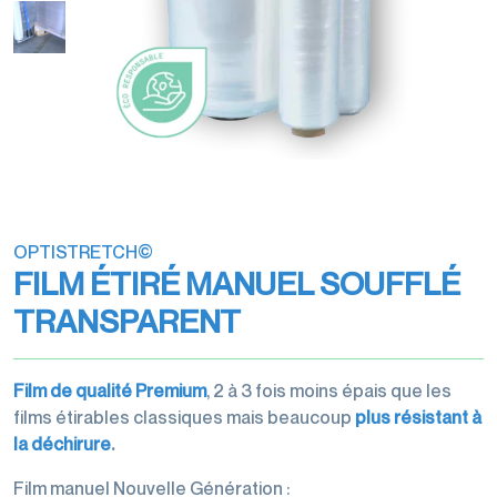
transports
Filmeuses
Films
imprimés
manuelles
étirables
Rubans
et
et
Rubans
adhésifs
dévidoirs
étirés
adhésifs
pour
machine
Gestion
machine
des
Films
Dévidoirs
déchets
perforés
rubans
OPTISTRETCH©
Films
adhésifs
FILM ÉTIRÉ MANUEL SOUFFLÉ
de
Cerclage
protection,
TRANSPARENT
housses,
coiffes
Film de qualité Premium
, 2 à 3 fois moins épais que les
films étirables classiques mais beaucoup
plus résistant à
la déchirure
.
Accessoires
Film manuel Nouvelle Génération :