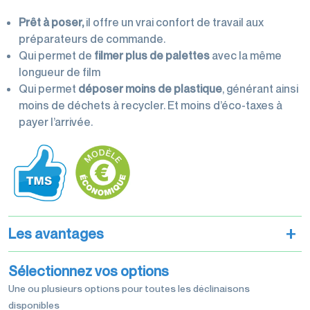
palettisation
Prêt à poser,
il offre un vrai confort de travail aux
préparateurs de commande.
Qui permet de
filmer plus de palettes
avec la même
longueur de film
Qui permet
déposer moins de plastique
, générant ainsi
Machines
moins de déchets à recycler. Et moins d’éco-taxes à
d'emballage
payer l’arrivée.
Films de
+
Les avantages
conditionnement
Sélectionnez vos options
Une ou plusieurs options pour toutes les déclinaisons
disponibles