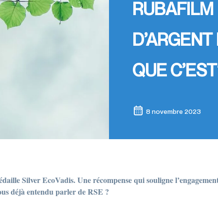
RUBAFILM
D’ARGENT 
QUE C’EST
8 novembre 2023
médaille Silver EcoVadis. Une récompense qui souligne l’engagemen
ous déjà entendu parler de RSE ?