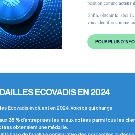
acteur 
position comme
Enfin, obtenir le label E
vous identifier comme un
POUR PLUS D’INFO
DAILLES ECOVADIS EN 2024
lles Ecovadis évoluent en 2024. Voici ce qui change:
 aux
35 %
d’entreprises les mieux notées parmi tous les clien
otées obtenaient une médaille.
ur la base de l’analyse comparative des percentiles ci-desso