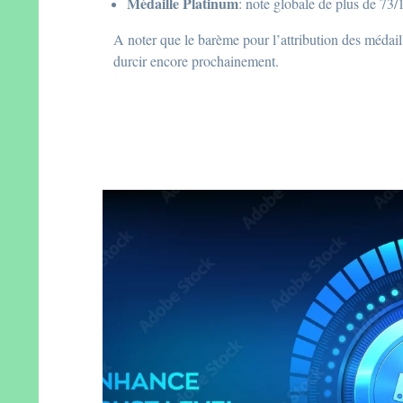
Médaille Platinum
: note globale de plus de 73/
A noter que le barème pour l’attribution des médaill
durcir encore prochainement.