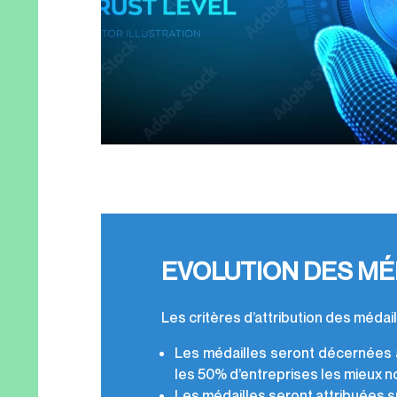
EVOLUTION DES MÉ
Les critères d’attribution des médai
Les médailles seront décernées
les 50% d’entreprises les mieux n
Les médailles seront attribuées s