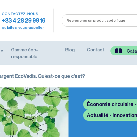
CONTACTEZ-NOUS
+33 4 28 29 99 16
ou faites-vous rappeller
Gamme éco-
Blog
Contact
Cata
responsable
’argent EcoVadis. Qu’est-ce que c’est?
Économie circulaire 
Actualité - Innovatio