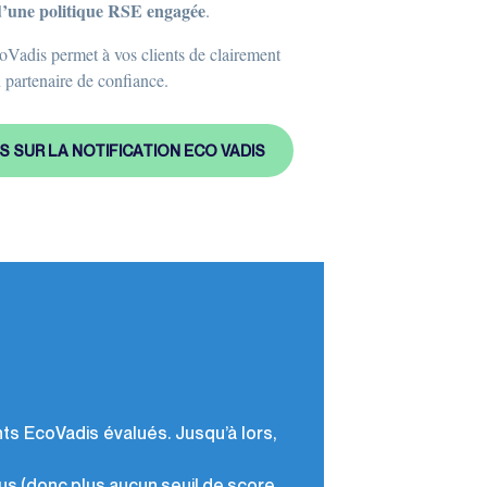
d’une politique RSE engagée
.
coVadis permet à vos clients de clairement
 partenaire de confiance.
S SUR LA NOTIFICATION ECO VADIS
ts EcoVadis évalués. Jusqu’à lors,
us (donc plus aucun seuil de score