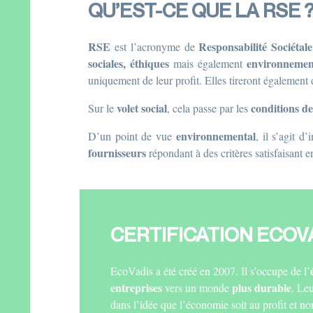
QU’EST-CE QUE LA RSE 
RSE
Responsabilité Sociétal
est l’acronyme de
sociales, éthiques
environnemen
mais également
uniquement de leur profit. Elles tireront également
volet social
conditions de
Sur le
, cela passe par les
environnemental
D’un point de vue
, il s’agit d
fournisseurs
répondant à des critères satisfaisant 
CERTIFICATION ECOVAD
EcoVadis a été créé en 2007. Il s’occupe de l’
entreprises
plus durable
vers un monde
. Le
dans l’idée que l’économie soit au profit et no