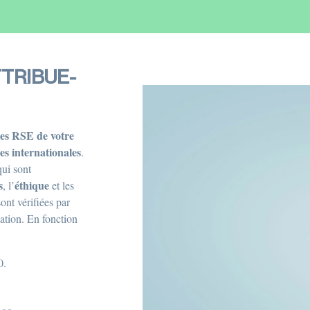
TRIBUE-
ces RSE de votre
s internationales
.
qui sont
s
éthique
, l’
et les
ont vérifiées par
ation. En fonction
0.