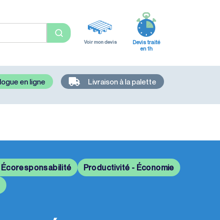
Voir mon devis
Devis traité
en 1h
logue en ligne
Livraison à la palette
- Écoresponsabilité
Productivité - Économie
n