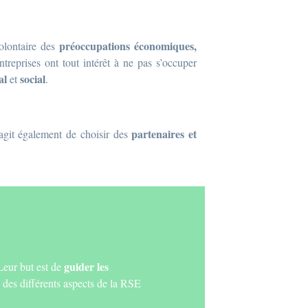
préoccupations économiques,
olontaire des
entreprises ont tout intérêt à ne pas s’occuper
al
social
et
.
partenaires et
s’agit également de choisir des
guider les
Leur but est de
 des différents aspects de la RSE