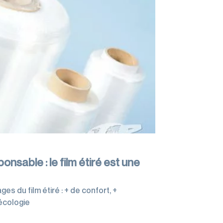
nsable : le film étiré est une
 du film étiré : + de confort, +
’écologie