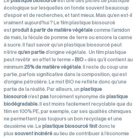
Le
plastique biosourcé
est une des pistes de plastique
écologique sur lesquelles on fonde souvent beaucoup
d’espoir et de recherches, et tant mieux. Mais qu’en est-il
vraiment aujourd’hui ? Le film plastique biosourcé
est
produit à partir de matière végétale
comme l’amidon
de maïs, la fécule de pomme de terre ou encore la canne
à sucre. Il faut savoir qu’un plastique biosourcé peut
n’être
qu’en partie
d’origine végétale. Un film plastique
peut revêtir en effet le terme «
BIO
» dès qu’il contient au
minimum
25% de matière végétale
. Il reste du coup une
partie, parfois significative dans la composition, qui est
d’origine pétrolière. Le mot BIO ne reflète donc qu’une
partie de la réalité. Par ailleurs, un
plastique
biosourcé
n’est
pas
forcément synonyme de
plastique
biodégradable.
Il est moins facilement recyclable que du
film en 100% PE, par exemple, car ses qualités chimiques
ne permettent pas toujours un bon recyclage et une
deuxième vie. Le
plastique biosourcé finit
donc le
plus
souvent
incinéré
au lieu de contribuer à l’économie