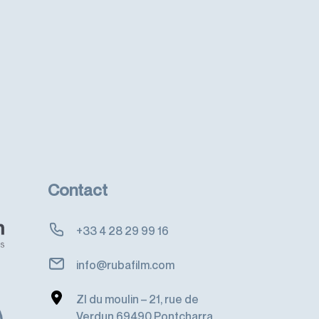
Contact
+33 4 28 29 99 16
info@rubafilm.com
ZI du moulin – 21, rue de
Verdun 69490 Pontcharra