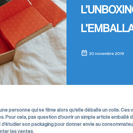
L’UNBOXIN
L’EMBALL
20 novembre 2019
 une personne qui se filme alors qu’elle déballe un colis. Ces
es. Pour cela, pas question d’ouvrir un simple article emballé
git d’étudier son packaging pour donner envie au consommateu
nter les ventes.