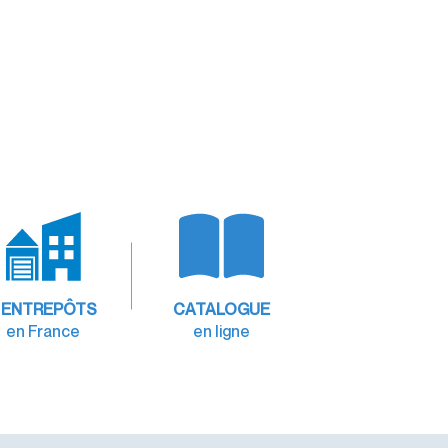
 ENTREPÔTS
CATALOGUE
en France
en ligne