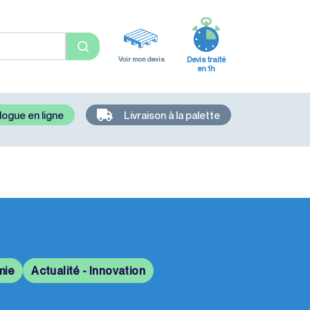
Voir mon devis
Devis traité
en 1h
logue en ligne
Livraison à la palette
mie
Actualité - Innovation