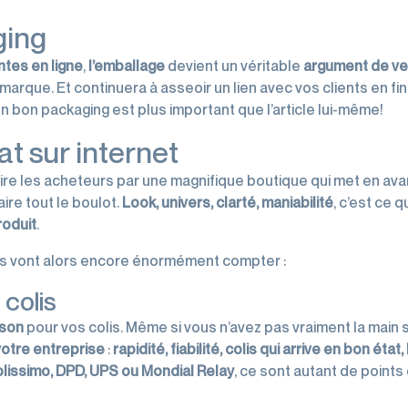
ging
ntes en ligne
,
l’emballage
devient un véritable
argument de v
marque. Et continuera à asseoir un lien avec vos clients en fin
n bon packaging est plus important que l’article lui-même!
t sur internet
duire les acheteurs par une magnifique boutique qui met en av
faire tout le boulot.
Look, univers, clarté, maniabilité
, c’est ce q
roduit
.
oses vont alors encore énormément compter :
 colis
ison
pour vos colis. Même si vous n’avez pas vraiment la main s
votre entreprise
:
rapidité, fiabilité, colis qui arrive en bon état,
lissimo, DPD, UPS ou Mondial Relay
, ce sont autant de points