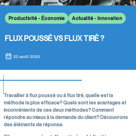
palettisation
transports
Filmeuses
Films
imprimés
Machines
manuelles
étirables
Productivité - Économie
Actualité - Innovation
d'emballage
Rubans
et
et
adhésifs
dévidoirs
étirés
Films de
pour
FLUX POUSSÉ VS FLUX TIRÉ ?
machine
conditionnement
Gestion
machine
des
Films
Gamme éco-
Dévidoirs
déchets
20 août 2020
perforés
responsable
rubans
Films
adhésifs
de
protection,
housses,
Travailler à flux poussé ou à flux tiré, quelle est la
coiffes
méthode la plus efficace? Quels sont les avantages et
inconvénients de ces deux méthodes? Comment
répondre au mieux à la demande du client? Découvrons
des éléments de réponse.