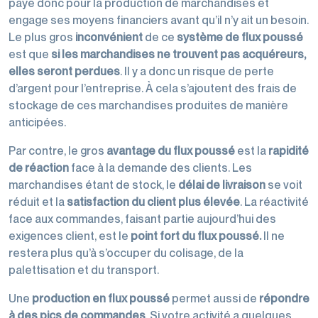
paye donc pour la production de marchandises et
engage ses moyens financiers avant qu’il n’y ait un besoin.
Le plus gros
inconvénient
de ce
système de flux poussé
est que
si les marchandises ne trouvent pas acquéreurs,
elles seront perdues
. Il y a donc un risque de perte
d’argent pour l’entreprise. À cela s’ajoutent des frais de
stockage de ces marchandises produites de manière
anticipées.
Par contre, le gros
avantage du flux poussé
est la
rapidité
de réaction
face à la demande des clients. Les
marchandises étant de stock, le
délai de livraison
se voit
réduit et la
satisfaction du client plus élevée
. La réactivité
face aux commandes, faisant partie aujourd’hui des
exigences client, est le
point fort du flux poussé.
Il ne
restera plus qu’à s’occuper du colisage, de la
palettisation et du transport.
Une
production en flux poussé
permet aussi de
répondre
à des pics de commandes
. Si votre activité a quelques