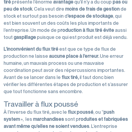
tiré
présente l’énorme
avantage
qu’il n’y a du coup
pas ou
peu de stock
. Cela veut dire
moins de frais de gestion
de
stock et surtout pas besoin d
’espace de stockage
, qui
est bien souvent un des coûts les plus importants de
l’entreprise. Un mode de p
roduction à flux tiré
évite
aussi
tout
gaspillage
puisque ce qui est produit est déjà vendu.
L’inconvénient du flux tiré
est que ce type de flux de
production ne laisse
aucune place à l’erreur.
Une erreur
humaine, un mauvais process ou une mauvaise
coordination peut avoir des répercussions importantes.
Avant de se lancer dans le
flux tiré,
il faut donc bien
vérifier les différentes étapes de production et s’assurer
que tout fonctionne sans encombre.
Travailler à flux poussé
À l’inverse du flux tiré
,
avec le
flux poussé
, ou “
push
system
», les
marchandises
sont p
roduites et fabriquées
avant même qu’elles ne soient vendues
. L’entreprise