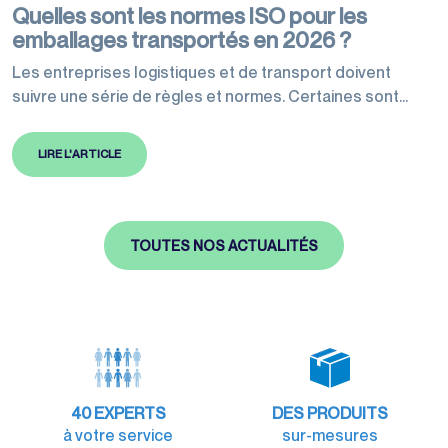
Quelles sont les normes ISO pour les
emballages transportés en 2026 ?
Les entreprises logistiques et de transport doivent
suivre une série de règles et normes. Certaines sont
légales et d’autres fortement recommandées pour
garantir des exigences de qualité. Les normes ISO
LIRE L'ARTICLE
définissent les meilleures pratiques à suivre et sont
reconnues mondialement. Des normes ont été révisées
en 2026 concernant les emballages et leur transport.
Celles-ci encadrent…
TOUTES NOS ACTUALITÉS
40
EXPERTS
DES PRODUITS
à votre service
sur-mesures