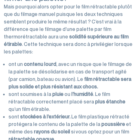
Mais pourquoi alors opter pour le film rétractable plutôt
que du filmage manuel puisque les deux techniques
semblent produire le même résultat ? C’est vrai à la
différence que le filmage d’une palette par film
thermorétractable aura une
solidité supérieure au film
étirable
. Cette technique sera donc à privilégier lorsque
les palettes:
ont un
contenu lourd
, avec un risque que le filmage de
la palette se désolidarise en cas de transport agité
(par camion, bateau ou avion). Le
film rétractable sera
plus solide et plus résistant aux chocs.
sont soumises à la
pluie
ou
l’humidité
. Le film
rétractable correctement placé sera
plus étanche
qu’un film étirable.
sont
stockées à l’extérieur.
Le film plastique rétracté
protégera le contenu de la palette de la
poussière
et
même des
rayons du soleil
si vous optez pour un film
rétractable opaque
.