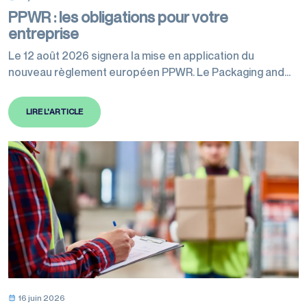
PPWR : les obligations pour votre
entreprise
Le 12 août 2026 signera la mise en application du
nouveau règlement européen PPWR. Le Packaging and
Packaging Waste Regulation harmonise les règles en
matière d’emballages au niveau européen afin de réduire
LIRE L'ARTICLE
radicalement l’impact environnemental du continent à
l’horizon 2050. Cette réglementation va affecter toutes
les entreprises de l’Union européenne en lien avec
l’emballage, quelles…
16 juin 2026