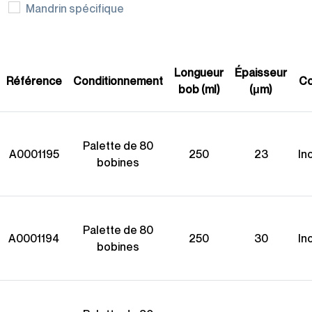
Mandrin spécifique
Gamme éco-
responsable
Longueur
Épaisseur
Référence
Conditionnement
Co
bob (ml)
(μm)
Palette de 80
A0001195
250
23
In
bobines
Palette de 80
A0001194
250
30
In
bobines