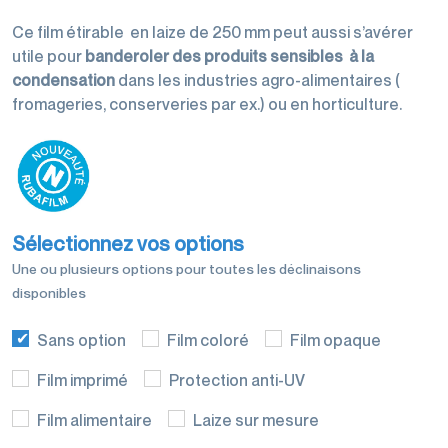
palettisation
Ce film étirable en laize de 250 mm peut aussi s’avérer
utile pour
banderoler des produits sensibles à la
condensation
dans les industries agro-alimentaires (
fromageries, conserveries par ex.) ou en horticulture.
Machines
d'emballage
Sélectionnez vos options
Une ou plusieurs options pour toutes les déclinaisons
disponibles
Films de
conditionnement
Sans option
Film coloré
Film opaque
Film imprimé
Protection anti-UV
Film alimentaire
Laize sur mesure