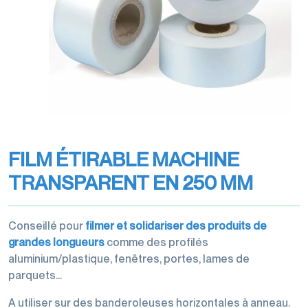
transports
Filmeuses
Films
imprimés
manuelles
étirables
Rubans
et
et
Rubans
adhésifs
dévidoirs
étirés
adhésifs
pour
machine
Gestion
machine
des
Films
Dévidoirs
déchets
perforés
rubans
FILM ÉTIRABLE MACHINE
Films
adhésifs
de
TRANSPARENT EN 250 MM
Cerclage
protection,
housses,
Conseillé pour
filmer et solidariser des produits de
coiffes
grandes longueurs
comme des profilés
aluminium/plastique, fenêtres, portes, lames de
parquets…
Accessoires
A utiliser sur des banderoleuses horizontales à anneau.