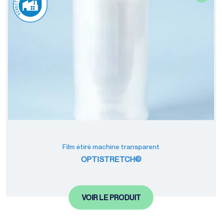
Film étiré machine transparent
OPTISTRETCH©
VOIR LE PRODUIT