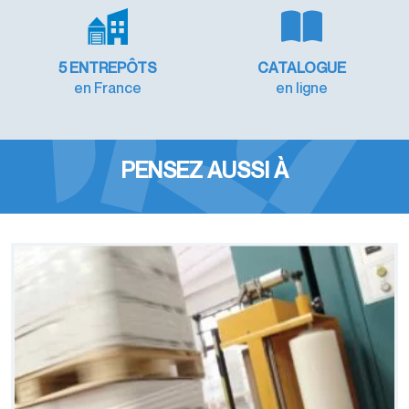
5 ENTREPÔTS
CATALOGUE
en France
en ligne
PENSEZ AUSSI À