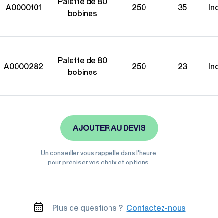
Palette de 80
A0000101
250
35
In
bobines
Palette de 80
A0000282
250
23
In
bobines
AJOUTER AU DEVIS
Un conseiller vous rappelle dans l'heure
pour préciser vos choix et options
Plus de questions ?
Contactez-nous