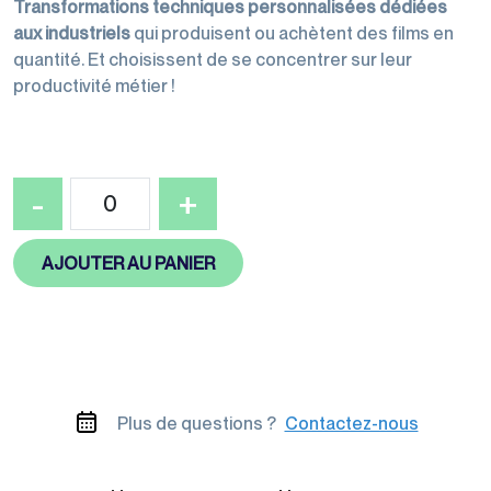
palettisation
Transformations techniques personnalisées dédiées
aux industriels
qui produisent ou achètent des films en
quantité. Et choisissent de se concentrer sur leur
productivité métier !
Machines
d'emballage
quantité
-
+
de
Film
AJOUTER AU PANIER
découpé
Films de
conditionnement
Plus de questions ?
Contactez-nous