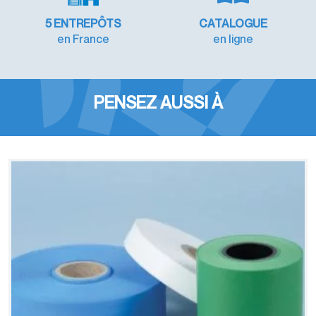
5 ENTREPÔTS
CATALOGUE
en France
en ligne
PENSEZ AUSSI À