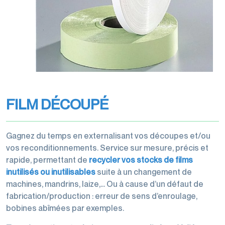
transports
Filmeuses
Films
imprimés
manuelles
étirables
Rubans
et
et
Rubans
adhésifs
dévidoirs
étirés
adhésifs
pour
machine
Gestion
machine
des
Films
Dévidoirs
déchets
perforés
FILM DÉCOUPÉ
rubans
Films
adhésifs
de
Gagnez du temps en externalisant vos découpes et/ou
Cerclage
protection,
vos reconditionnements. Service sur mesure, précis et
housses,
rapide, permettant de
recycler vos stocks de films
coiffes
inutilisés ou inutilisables
suite à un changement de
machines, mandrins, laize,… Ou à cause d’un défaut de
fabrication/production : erreur de sens d’enroulage,
bobines abîmées par exemples.
Accessoires