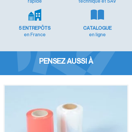
rapide
technique et SAV
5 ENTREPÔTS
CATALOGUE
en France
en ligne
PENSEZ AUSSI À