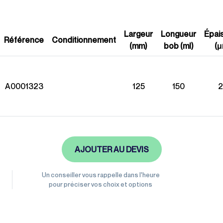
Gamme éco-
responsable
Largeur
Longueur
Épai
Référence
Conditionnement
(mm)
bob (ml)
(μ
A0001323
125
150
2
AJOUTER AU DEVIS
Un conseiller vous rappelle dans l'heure
pour préciser vos choix et options