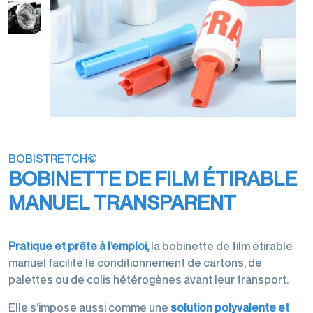
transports
Filmeuses
Films
imprimés
manuelles
étirables
Rubans
et
et
Rubans
adhésifs
dévidoirs
étirés
adhésifs
pour
machine
Gestion
machine
des
Films
Dévidoirs
déchets
perforés
rubans
BOBISTRETCH©
Films
adhésifs
BOBINETTE DE FILM ÉTIRABLE
de
Cerclage
protection,
MANUEL TRANSPARENT
housses,
coiffes
Pratique et prête à l’emploi,
la bobinette de film étirable
manuel facilite le conditionnement de cartons, de
palettes ou de colis hétérogènes avant leur transport.
Accessoires
Elle s’impose aussi comme une
solution polyvalente et